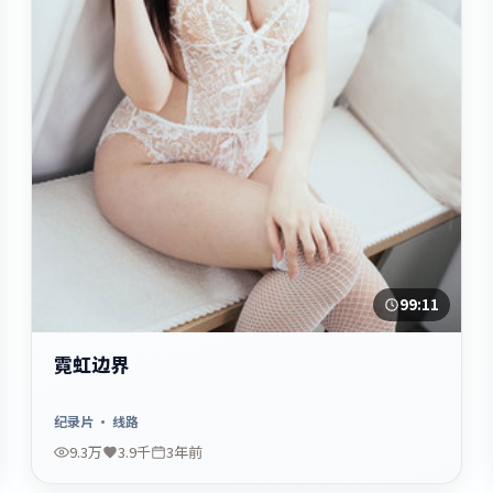
99:11
霓虹边界
纪录片
· 线路
9.3万
3.9千
3年前