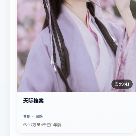
99:41
天际档案
喜剧
· 线路
9.7万
4千
1年前