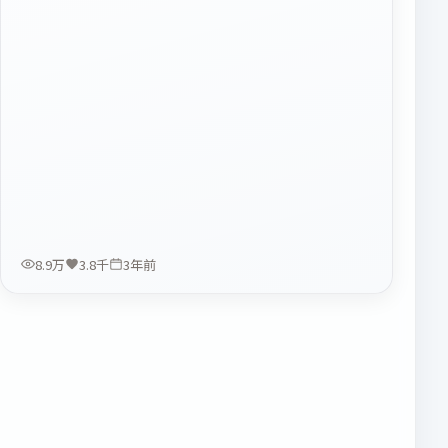
8.9万
3.8千
3年前