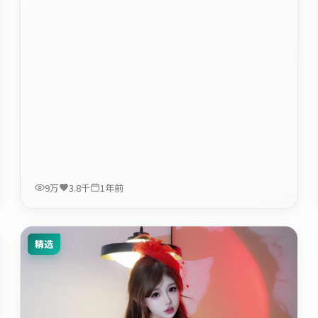
9万
3.8千
1年前
精选