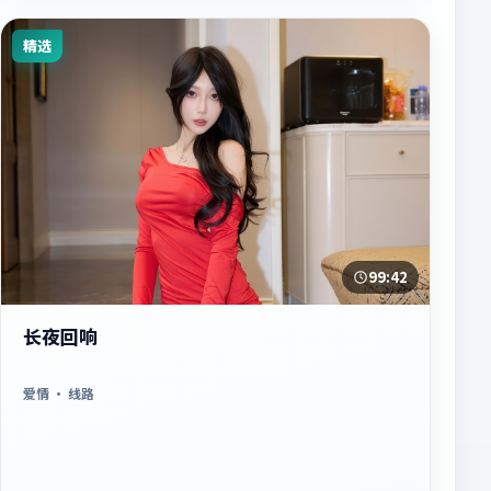
精选
99:42
长夜回响
爱情
· 线路