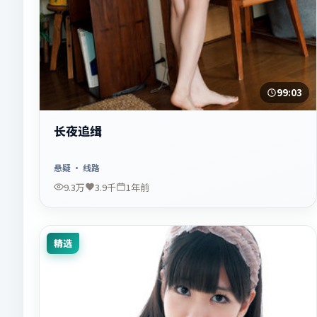
99:03
长夜追缉
悬疑
· 线路
9.3万
3.9千
1年前
精选