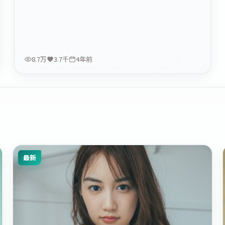
8.7万
3.7千
4年前
最新