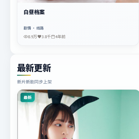
白昼档案
剧情
· 线路
8.9万
3.8千
4年前
最新更新
新片新剧同步上架
最新