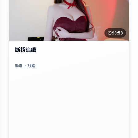
93:58
断桥追缉
动漫
· 线路