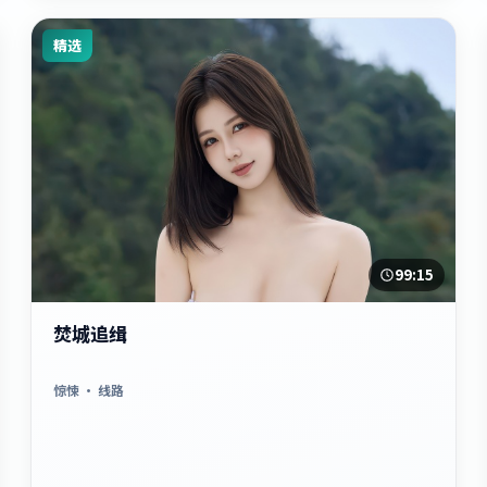
精选
99:15
焚城追缉
惊悚
· 线路