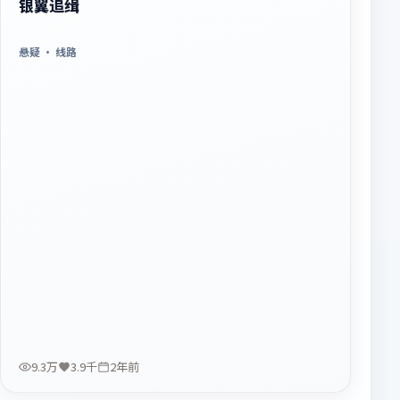
银翼追缉
悬疑
· 线路
9.3万
3.9千
2年前