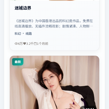
迷城边界
《迷城边界》为中国香港出品的科幻类作品，免费在
线高清播放、无插件流畅观影；剧情紧凑、人物鲜
明，适合休闲一口气追看。
科幻
· 线路
6万
3.2千
1个月前
最新