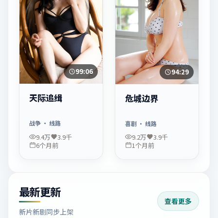
99:06
94:29
天际追缉
危城边界
战争
· 线路
喜剧
· 线路
9.4万
3.9千
9.2万
3.9千
6个月前
1个月前
最新更新
查看更多
新片新剧同步上架