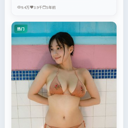
9.4万
3.9千
5年前
热门