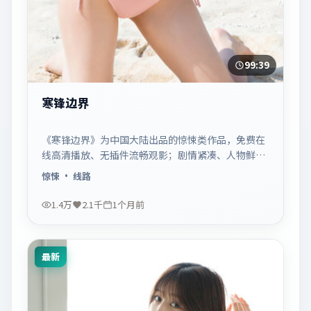
99:39
寒锋边界
《寒锋边界》为中国大陆出品的惊悚类作品，免费在
线高清播放、无插件流畅观影；剧情紧凑、人物鲜
明，适合休闲一口气追看。
惊悚
· 线路
1.4万
2.1千
1个月前
最新