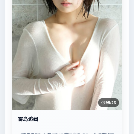
99:23
雾岛追缉