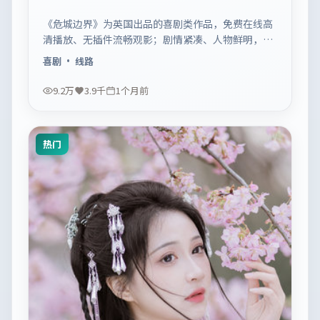
《危城边界》为英国出品的喜剧类作品，免费在线高
清播放、无插件流畅观影；剧情紧凑、人物鲜明，适
合休闲一口气追看。
喜剧
· 线路
9.2万
3.9千
1个月前
热门