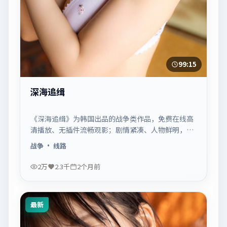
99:15
深海追缉
《深海追缉》为韩国出品的战争类作品，免费在线高
清播放、无插件流畅观影；剧情紧凑、人物鲜明，适
合休闲一口气追看。
战争
· 线路
2万
2.3千
2个月前
最新