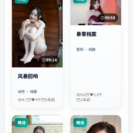
99:58
暴雪档案
冒险
· 线路
99:24
风暴回响
动作
· 线路
9.6万
3.9千
9.7万
4千
5年前
1年前
精选
精选