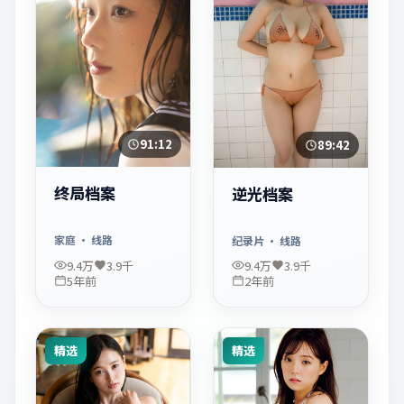
91:12
89:42
终局档案
逆光档案
家庭
· 线路
纪录片
· 线路
9.4万
3.9千
9.4万
3.9千
5年前
2年前
精选
精选