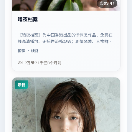
99:47
暗夜档案
《暗夜档案》为中国香港出品的惊悚类作品，免费在
线高清播放、无插件流畅观影；剧情紧凑、人物鲜
明，适合休闲一口气追看。
惊悚
· 线路
1.2万
2.1千
3个月前
最新