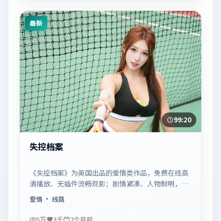
最新
99:20
失控档案
《失控档案》为英国出品的爱情类作品，免费在线高
清播放、无插件流畅观影；剧情紧凑、人物鲜明，适
合休闲一口气追看。
爱情
· 线路
5万
3千
2个月前