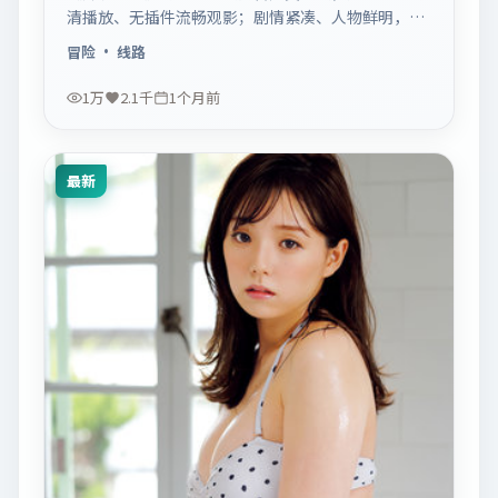
清播放、无插件流畅观影；剧情紧凑、人物鲜明，适
合休闲一口气追看。
冒险
· 线路
1万
2.1千
1个月前
最新