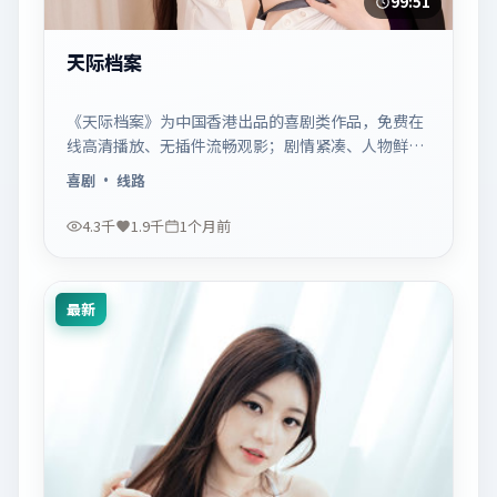
99:51
天际档案
《天际档案》为中国香港出品的喜剧类作品，免费在
线高清播放、无插件流畅观影；剧情紧凑、人物鲜
明，适合休闲一口气追看。
喜剧
· 线路
4.3千
1.9千
1个月前
最新