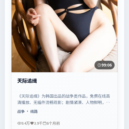
99:06
天际追缉
《天际追缉》为韩国出品的战争类作品，免费在线高
清播放、无插件流畅观影；剧情紧凑、人物鲜明，适
合休闲一口气追看。
战争
· 线路
9.4万
3.9千
6个月前