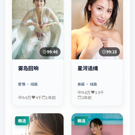
99:46
99:28
雾岛回响
星河追缉
爱情
· 线路
悬疑
· 线路
9.6万
3.9千
9.6万
4千
1年前
2年前
精选
精选