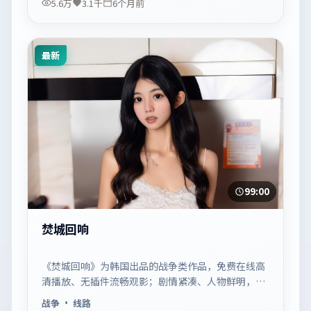
5.6万
3.1千
6个月前
最新
99:00
焚城回响
《焚城回响》为韩国出品的战争类作品，免费在线高
清播放、无插件流畅观影；剧情紧凑、人物鲜明，适
合休闲一口气追看。
战争
· 线路