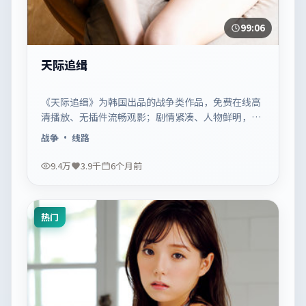
99:06
天际追缉
《天际追缉》为韩国出品的战争类作品，免费在线高
清播放、无插件流畅观影；剧情紧凑、人物鲜明，适
合休闲一口气追看。
战争
· 线路
9.4万
3.9千
6个月前
热门