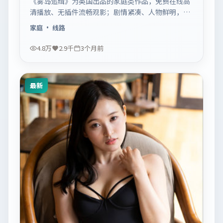
《雾岛追缉》为英国出品的家庭类作品，免费在线高
清播放、无插件流畅观影；剧情紧凑、人物鲜明，适
合休闲一口气追看。
家庭
· 线路
4.8万
2.9千
3个月前
最新