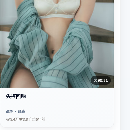
99:21
失控回响
战争
· 线路
9.4万
3.9千
6年前