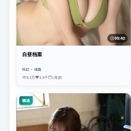
99:40
白昼档案
科幻
· 线路
9.3万
3.9千
1年前
精选