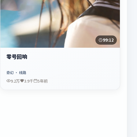
99:12
零号回响
奇幻
· 线路
9.2万
3.9千
5年前