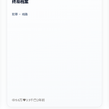
终局档案
犯罪
· 线路
9.6万
3.9千
2年前