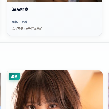
深海档案
恐怖
· 线路
9万
3.9千
5年前
最新