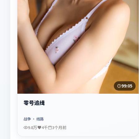
99:05
零号追缉
战争
· 线路
9.8万
4千
3个月前