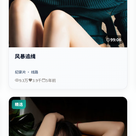
99:06
风暴追缉
纪录片
· 线路
9.3万
3.9千
5年前
精选