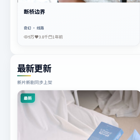
断桥边界
奇幻
· 线路
9万
3.8千
1年前
最新更新
新片新剧同步上架
最新