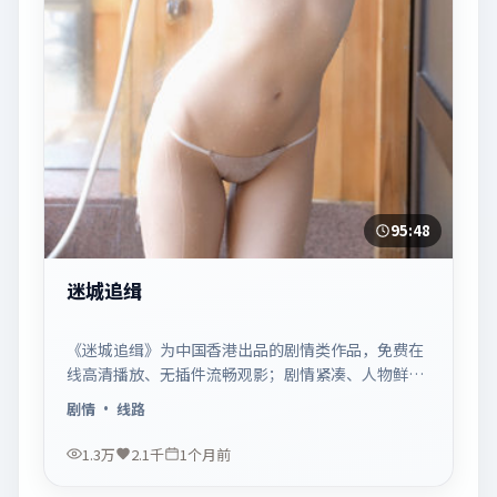
95:48
迷城追缉
《迷城追缉》为中国香港出品的剧情类作品，免费在
线高清播放、无插件流畅观影；剧情紧凑、人物鲜
明，适合休闲一口气追看。
剧情
· 线路
1.3万
2.1千
1个月前