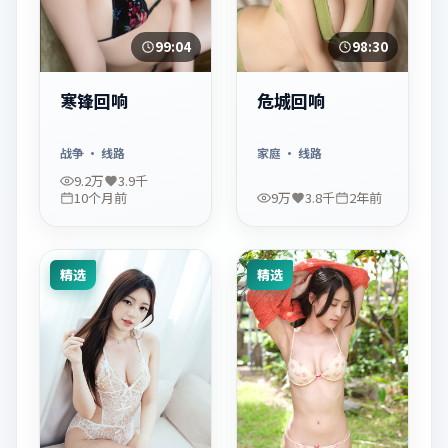
99:04
98:30
寒锋回响
危城回响
战争
· 线路
家庭
· 线路
9.2万
3.9千
10个月前
9万
3.8千
2年前
精选
精选