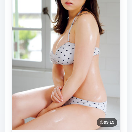
99:19