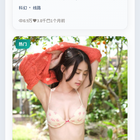
明，适合休闲一口气追看。
科幻
· 线路
8.9万
3.8千
1个月前
热门