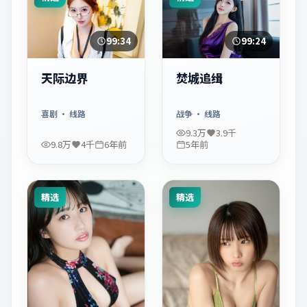
99:34
99:24
天际边界
焚城追缉
喜剧
· 线路
战争
· 线路
9.3万
3.9千
9.8万
4千
6年前
5年前
精选
精选