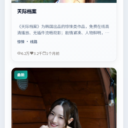
天际档案
《天际档案》为韩国出品的惊悚类作品，免费在线高
清播放、无插件流畅观影；剧情紧凑、人物鲜明，适
合休闲一口气追看。
惊悚
· 线路
6.2万
3.2千
1个月前
最新