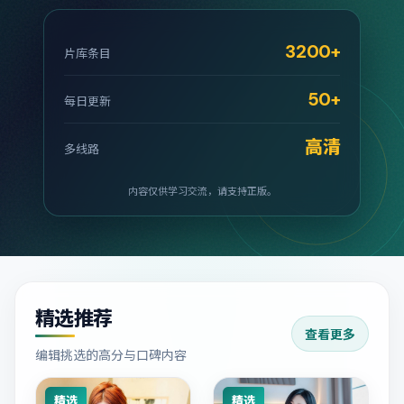
3200+
片库条目
50+
每日更新
高清
多线路
内容仅供学习交流，请支持正版。
精选推荐
查看更多
编辑挑选的高分与口碑内容
精选
精选