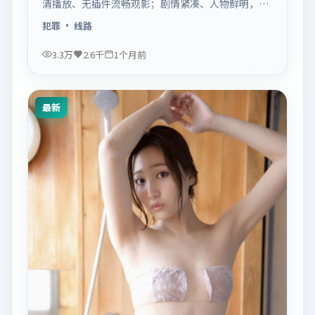
清播放、无插件流畅观影；剧情紧凑、人物鲜明，适
合休闲一口气追看。
犯罪
· 线路
3.3万
2.6千
1个月前
最新