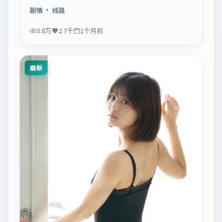
合休闲一口气追看。
剧情
· 线路
3.8万
2.7千
1个月前
最新