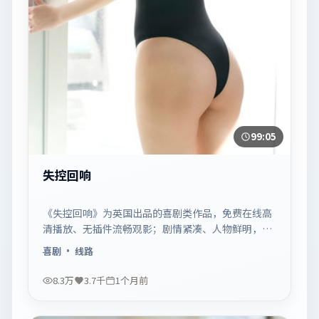
99:05
失控回响
《失控回响》为英国出品的喜剧类作品，免费在线高
清播放、无插件流畅观影；剧情紧凑、人物鲜明，适
合休闲一口气追看。
喜剧
· 线路
8.3万
3.7千
1个月前