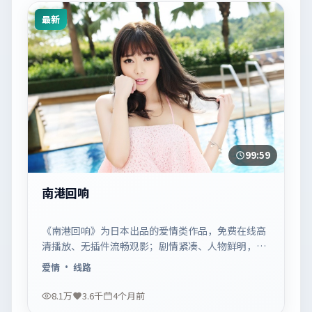
最新
99:59
南港回响
《南港回响》为日本出品的爱情类作品，免费在线高
清播放、无插件流畅观影；剧情紧凑、人物鲜明，适
合休闲一口气追看。
爱情
· 线路
8.1万
3.6千
4个月前