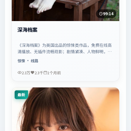
99:14
深海档案
《深海档案》为英国出品的惊悚类作品，免费在线高
清播放、无插件流畅观影；剧情紧凑、人物鲜明，适
合休闲一口气追看。
惊悚
· 线路
2.3万
2.3千
1个月前
最新