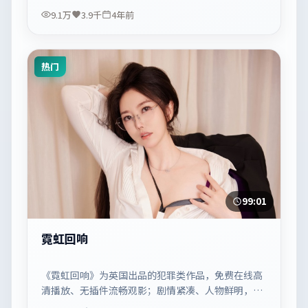
9.1万
3.9千
4年前
热门
99:01
霓虹回响
《霓虹回响》为英国出品的犯罪类作品，免费在线高
清播放、无插件流畅观影；剧情紧凑、人物鲜明，适
合休闲一口气追看。