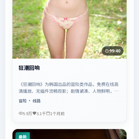
99:40
狂潮回响
《狂潮回响》为韩国出品的冒险类作品，免费在线高
清播放、无插件流畅观影；剧情紧凑、人物鲜明，适
合休闲一口气追看。
冒险
· 线路
5.9万
3.1千
1个月前
最新