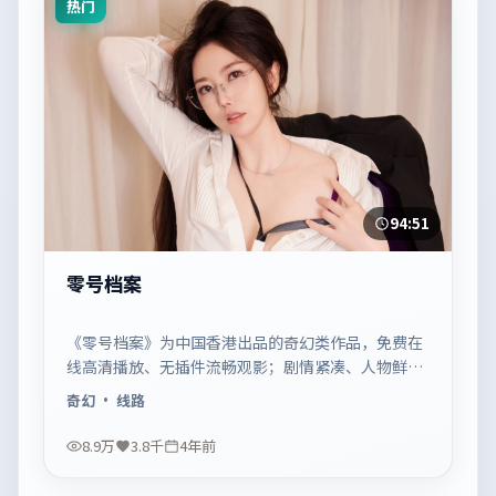
热门
94:51
零号档案
《零号档案》为中国香港出品的奇幻类作品，免费在
线高清播放、无插件流畅观影；剧情紧凑、人物鲜
明，适合休闲一口气追看。
奇幻
· 线路
8.9万
3.8千
4年前