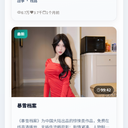
战争
· 线路
8.7万
3.7千
1个月前
最新
99:42
暴雪档案
《暴雪档案》为中国大陆出品的惊悚类作品，免费在
线高清播放、无插件流畅观影；剧情紧凑、人物鲜