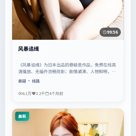
99:56
风暴追缉
《风暴追缉》为日本出品的悬疑类作品，免费在线高
清播放、无插件流畅观影；剧情紧凑、人物鲜明，适
合休闲一口气追看。
悬疑
· 线路
6.1万
3.2千
4个月前
最新