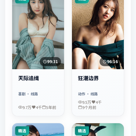
99:31
96:16
天际追缉
狂潮边界
喜剧
· 线路
动作
· 线路
9.5万
4千
9.7万
4千
5年前
9个月前
精选
精选