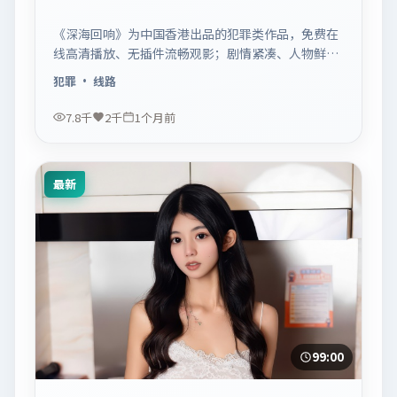
《深海回响》为中国香港出品的犯罪类作品，免费在
线高清播放、无插件流畅观影；剧情紧凑、人物鲜
明，适合休闲一口气追看。
犯罪
· 线路
7.8千
2千
1个月前
最新
99:00