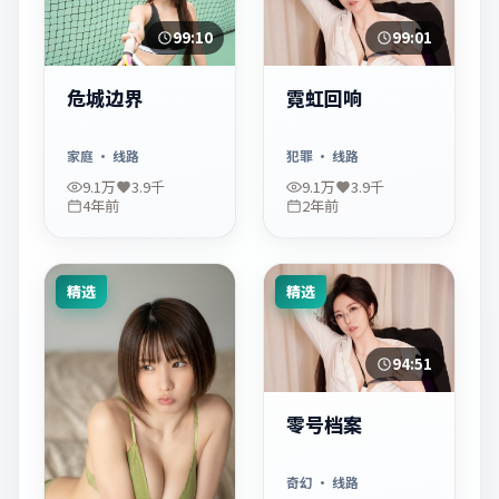
99:10
99:01
危城边界
霓虹回响
家庭
· 线路
犯罪
· 线路
9.1万
3.9千
9.1万
3.9千
4年前
2年前
精选
精选
94:51
零号档案
奇幻
· 线路