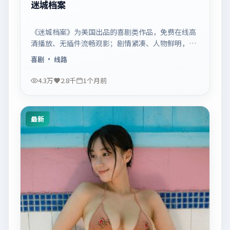
迷城档案
《迷城档案》为美国出品的喜剧类作品，免费在线高
清播放、无插件流畅观影；剧情紧凑、人物鲜明，适
合休闲一口气追看。
喜剧
· 线路
4.3万
2.8千
1个月前
最新