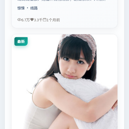
明，适合休闲一口气追看。
惊悚
· 线路
6.7万
3.3千
1个月前
最新