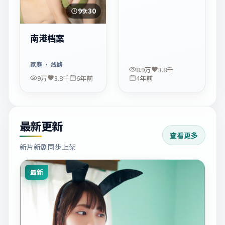
99:30
南港档案
家庭
· 线路
8.9万
3.8千
9万
3.8千
6年前
4年前
最新更新
查看更多
新片新剧同步上架
最新