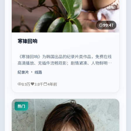
99:47
寒锋回响
《寒锋回响》为韩国出品的纪录片类作品，免费在线
高清播放、无插件流畅观影；剧情紧凑、人物鲜明，
适合休闲一口气追看。
纪录片
· 线路
8.9万
3.8千
4年前
热门