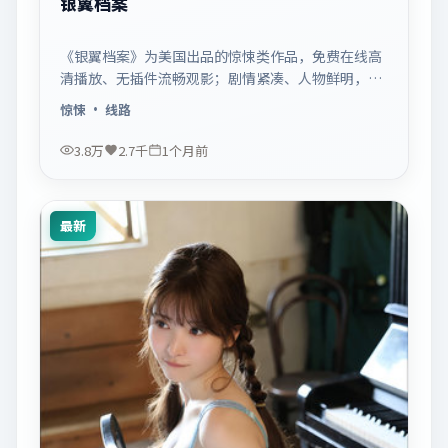
银翼档案
《银翼档案》为美国出品的惊悚类作品，免费在线高
清播放、无插件流畅观影；剧情紧凑、人物鲜明，适
合休闲一口气追看。
惊悚
· 线路
3.8万
2.7千
1个月前
最新