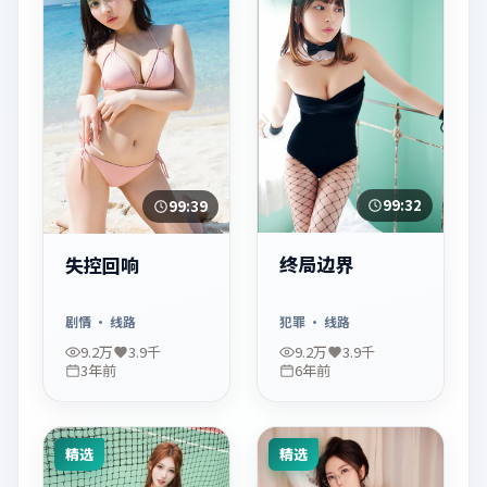
99:32
99:39
终局边界
失控回响
犯罪
· 线路
剧情
· 线路
9.2万
3.9千
9.2万
3.9千
3年前
6年前
精选
精选