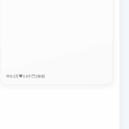
9.3万
3.9千
2年前