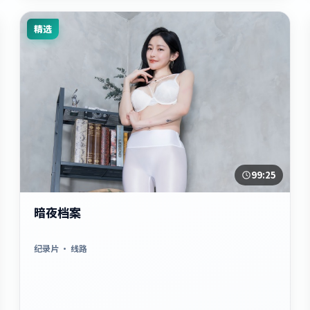
精选
99:25
暗夜档案
纪录片
· 线路