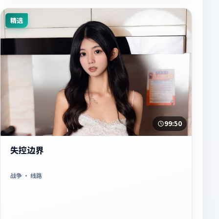
精选
99:50
失控边界
战争
· 线路