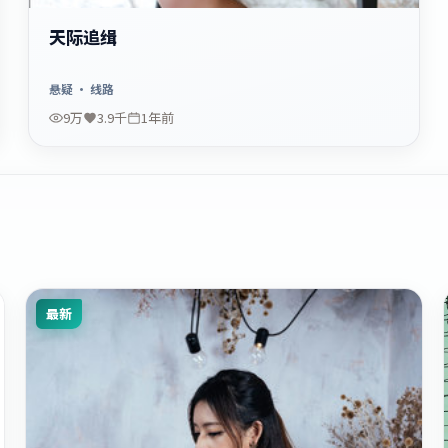
天际追缉
悬疑
· 线路
9万
3.9千
1年前
最新