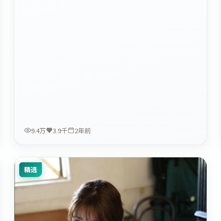
9.4万
3.9千
2年前
精选