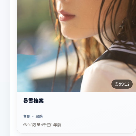
99:12
暴雪档案
喜剧
· 线路
9.8万
4千
1年前