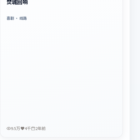
焚城回响
喜剧
· 线路
9.5万
4千
2年前