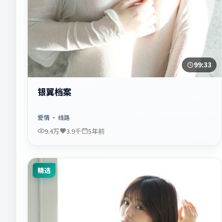
99:33
银翼档案
爱情
· 线路
9.4万
3.9千
5年前
精选