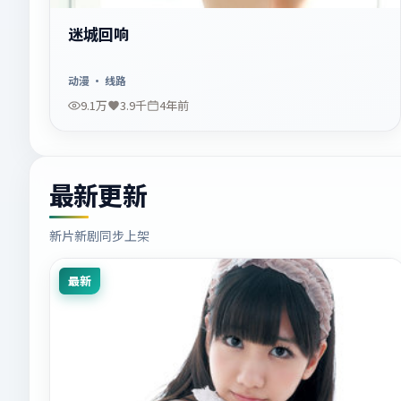
迷城回响
动漫
· 线路
9.1万
3.9千
4年前
最新更新
新片新剧同步上架
最新