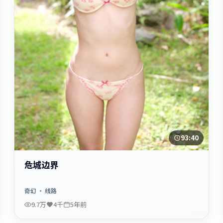
93:40
危城边界
奇幻
· 线路
9.7万
4千
5年前