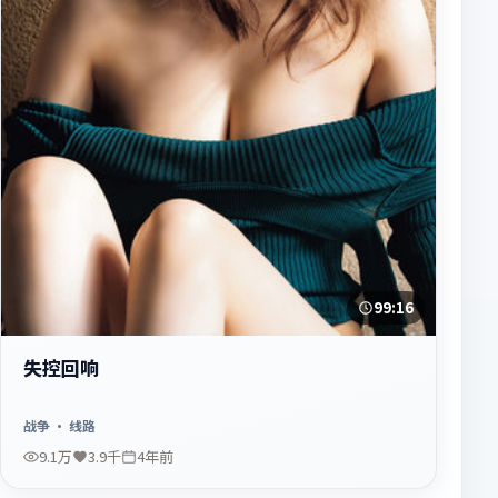
99:16
失控回响
战争
· 线路
9.1万
3.9千
4年前