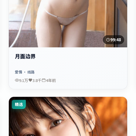
99:48
月面边界
爱情
· 线路
9.1万
3.8千
4年前
精选