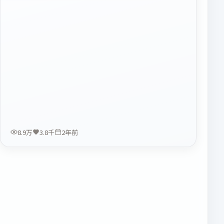
8.9万
3.8千
2年前