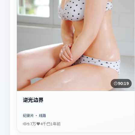
90:19
逆光边界
纪录片
· 线路
9.7万
4千
1年前