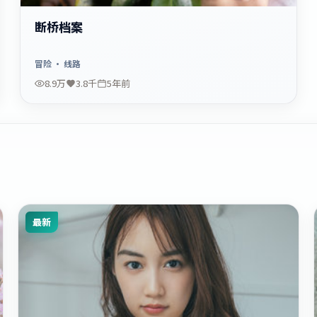
断桥档案
冒险
· 线路
8.9万
3.8千
5年前
最新