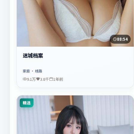
88:54
迷城档案
家庭
· 线路
9.1万
3.8千
1年前
精选