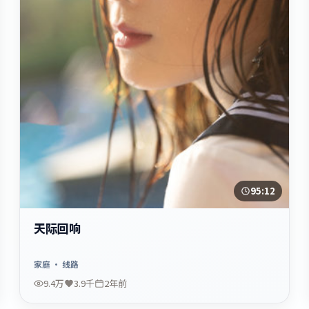
95:12
天际回响
家庭
· 线路
9.4万
3.9千
2年前