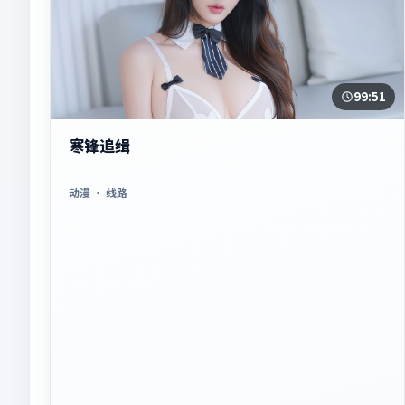
99:51
寒锋追缉
动漫
· 线路