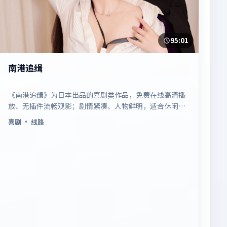
95:01
南港追缉
《南港追缉》为日本出品的喜剧类作品，免费在线高清播
放、无插件流畅观影；剧情紧凑、人物鲜明，适合休闲一
口气追看。
喜剧
· 线路