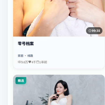
99:38
零号档案
家庭
· 线路
9.6万
4千
1年前
精选