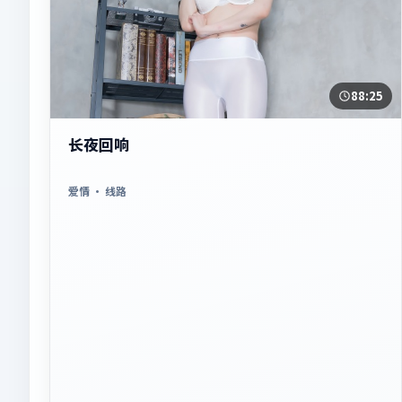
88:25
长夜回响
爱情
· 线路