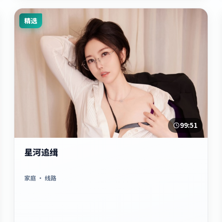
精选
99:51
星河追缉
家庭
· 线路