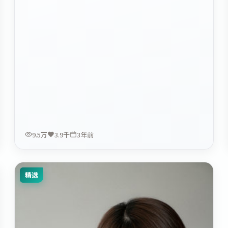
9.5万
3.9千
3年前
精选