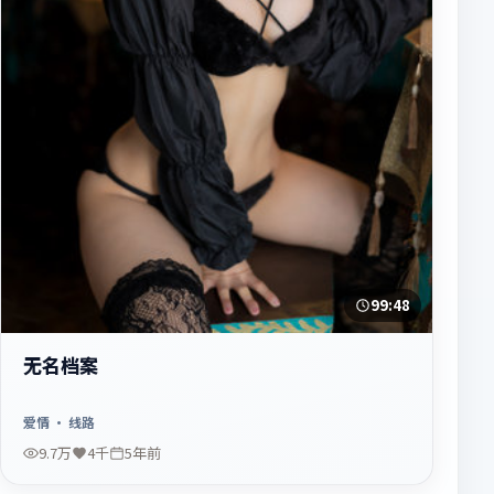
99:48
无名档案
爱情
· 线路
9.7万
4千
5年前