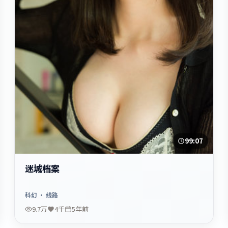
99:07
迷城档案
科幻
· 线路
9.7万
4千
5年前