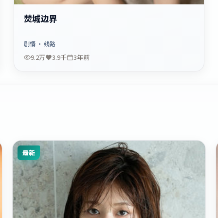
焚城边界
剧情
· 线路
9.2万
3.9千
3年前
最新