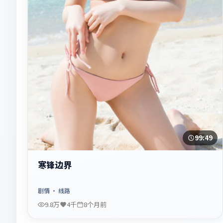
99:49
寒锋边界
剧情
· 线路
9.8万
4千
8个月前