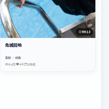
99:13
危城回响
喜剧
· 线路
9.4万
4千
5年前