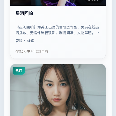
星河回响
《星河回响》为英国出品的冒险类作品，免费在线高
清播放、无插件流畅观影；剧情紧凑、人物鲜明，适
合休闲一口气追看。
冒险
· 线路
9.5万
4千
5年前
热门