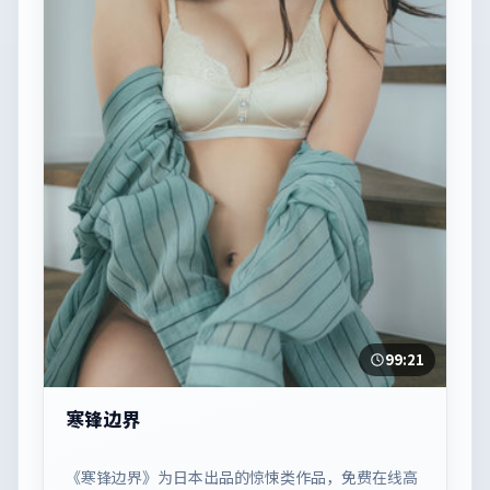
99:21
寒锋边界
《寒锋边界》为日本出品的惊悚类作品，免费在线高