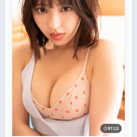
97:13