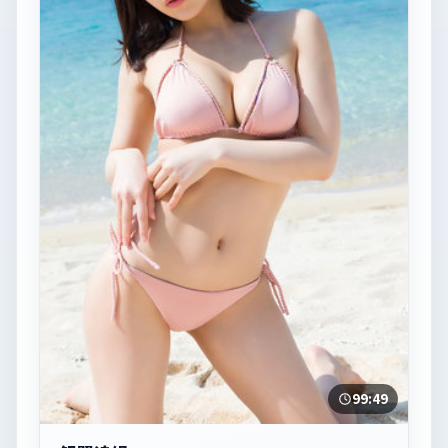
99:49