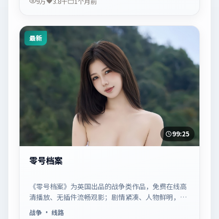
9万
3.8千
1个月前
最新
99:25
零号档案
《零号档案》为英国出品的战争类作品，免费在线高
清播放、无插件流畅观影；剧情紧凑、人物鲜明，适
合休闲一口气追看。
战争
· 线路