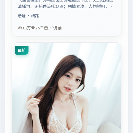
清播放、无插件流畅观影；剧情紧凑、人物鲜明，适
合休闲一口气追看。
悬疑
· 线路
3.2万
2.5千
1个月前
最新