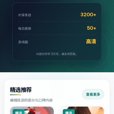
3200+
片库条目
50+
每日更新
高清
多线路
内容仅供学习交流，请支持正版。
精选推荐
查看更多
编辑挑选的高分与口碑内容
精选
精选