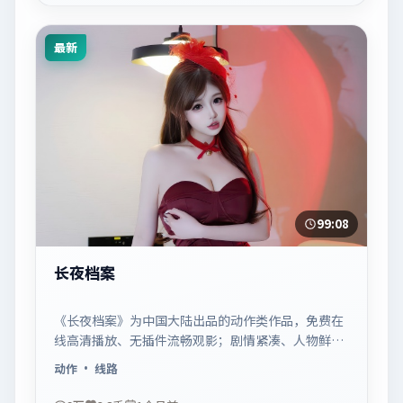
最新
99:08
长夜档案
《长夜档案》为中国大陆出品的动作类作品，免费在
线高清播放、无插件流畅观影；剧情紧凑、人物鲜
明，适合休闲一口气追看。
动作
· 线路