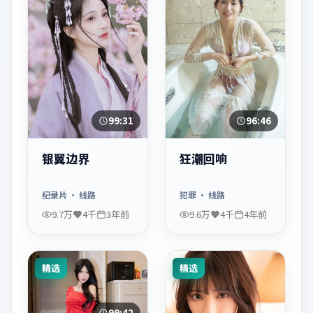
99:31
96:46
银翼边界
狂潮回响
纪录片
· 线路
犯罪
· 线路
9.7万
4千
3年前
9.6万
4千
4年前
精选
精选
99:42