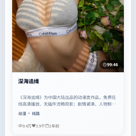
99:46
深海追缉
《深海追缉》为中国大陆出品的动漫类作品，免费在
线高清播放、无插件流畅观影；剧情紧凑、人物鲜
明，适合休闲一口气追看。
动漫
· 线路
9.4万
3.9千
1年前