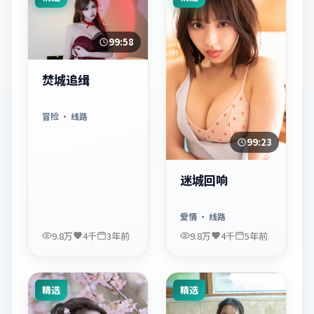
99:58
焚城追缉
冒险
· 线路
99:23
迷城回响
爱情
· 线路
9.8万
4千
3年前
9.8万
4千
5年前
精选
精选