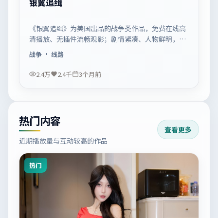
银翼追缉
《银翼追缉》为美国出品的战争类作品，免费在线高
清播放、无插件流畅观影；剧情紧凑、人物鲜明，适
合休闲一口气追看。
战争
· 线路
2.4万
2.4千
3个月前
热门内容
查看更多
近期播放量与互动较高的作品
热门