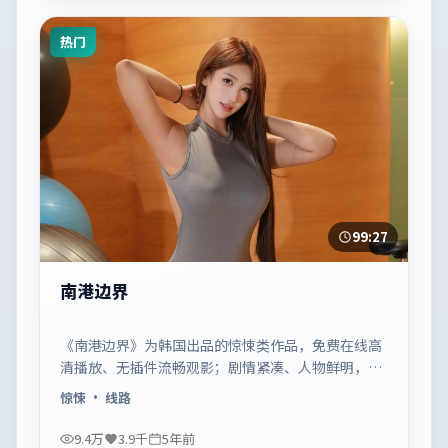
热门
99:27
南港边界
《南港边界》为韩国出品的惊悚类作品，免费在线高
清播放、无插件流畅观影；剧情紧凑、人物鲜明，适
合休闲一口气追看。
惊悚
· 线路
9.4万
3.9千
5年前