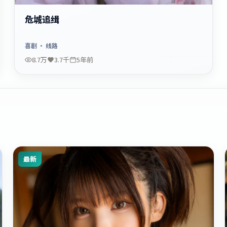
危城追缉
喜剧
· 线路
8.7万
3.7千
5年前
最新