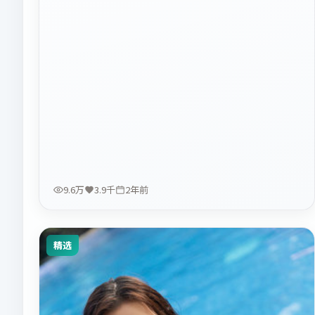
9.6万
3.9千
2年前
精选