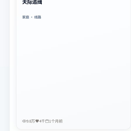
天际追缉
家庭
· 线路
9.8万
4千
1个月前