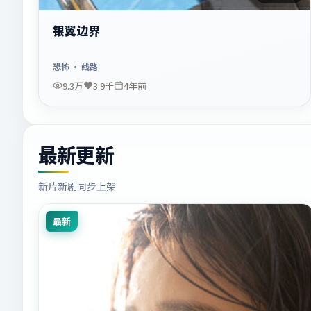
银翼边界
恐怖
· 线路
9.3万
3.9千
4年前
最新更新
新片新剧同步上架
最新