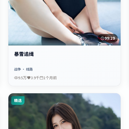
99:29
暴雪追缉
战争
· 线路
9.5万
3.9千
1个月前
精选