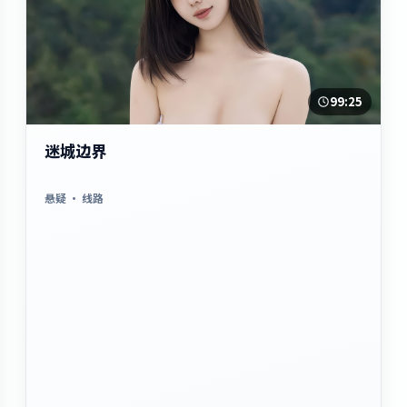
99:25
迷城边界
悬疑
· 线路