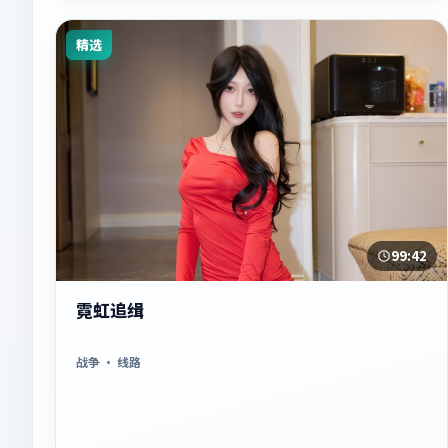
精选
99:42
霓虹追缉
战争
· 线路