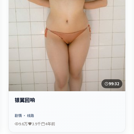
99:32
银翼回响
剧情
· 线路
9.6万
3.9千
4年前