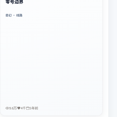
零号边界
奇幻
· 线路
9.6万
4千
5年前