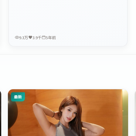
9.3万
3.9千
5年前
最新