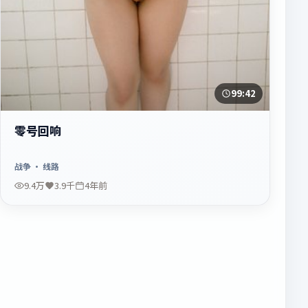
99:42
零号回响
战争
· 线路
9.4万
3.9千
4年前